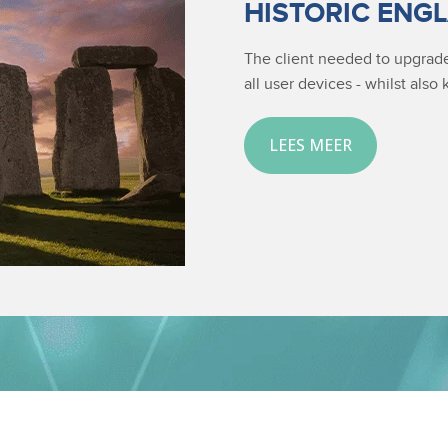
HISTORIC ENG
The client needed to upgrad
all user devices - whilst also
LEES MEER